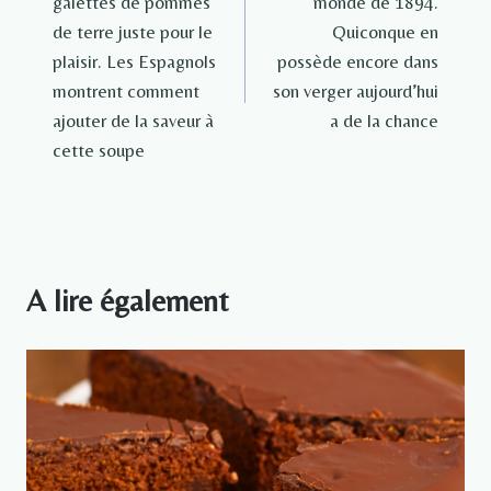
galettes de pommes
monde de 1894.
l’article
de terre juste pour le
Quiconque en
plaisir. Les Espagnols
possède encore dans
montrent comment
son verger aujourd’hui
ajouter de la saveur à
a de la chance
cette soupe
A lire également