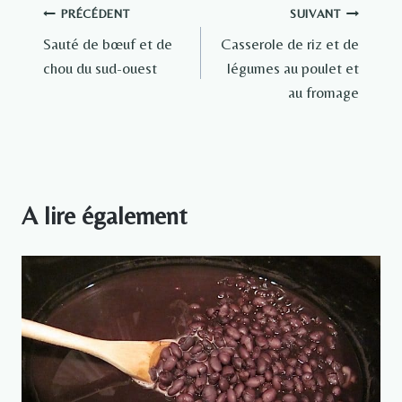
Navigation
PRÉCÉDENT
SUIVANT
Sauté de bœuf et de
Casserole de riz et de
de
chou du sud-ouest
légumes au poulet et
l’article
au fromage
A lire également