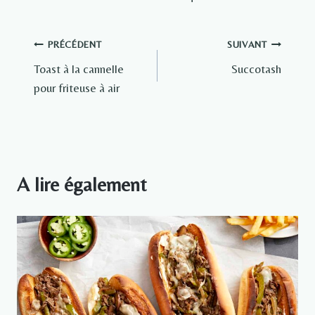
Navigation
PRÉCÉDENT
SUIVANT
Toast à la cannelle
Succotash
de
pour friteuse à air
l’article
A lire également