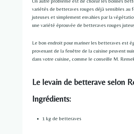
Un autre problème est de choisir les bonnes bett
variétés de betteraves rouges déjà sensibles au f
juteuses et simplement envahies par la végétat
une variété éprouvée de betteraves rouges juteu
Le bon endroit pour mariner les betteraves est ég
provenant de la fenêtre de la cuisine peuvent nu
dans votre cuisine, comme le conseille M. Remek
Le levain de betterave selon 
Ingrédients:
1 kg de betteraves