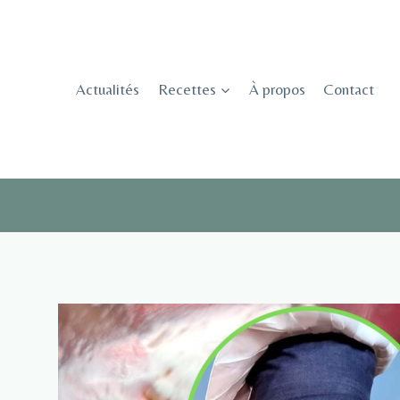
Skip
to
content
Actualités
Recettes
À propos
Contact