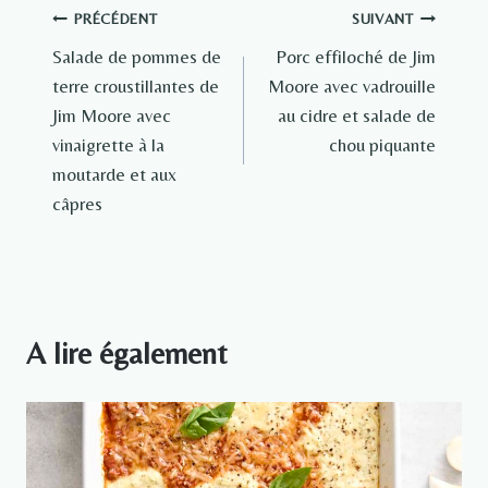
Navigation
PRÉCÉDENT
SUIVANT
Salade de pommes de
Porc effiloché de Jim
de
terre croustillantes de
Moore avec vadrouille
l’article
Jim Moore avec
au cidre et salade de
vinaigrette à la
chou piquante
moutarde et aux
câpres
A lire également