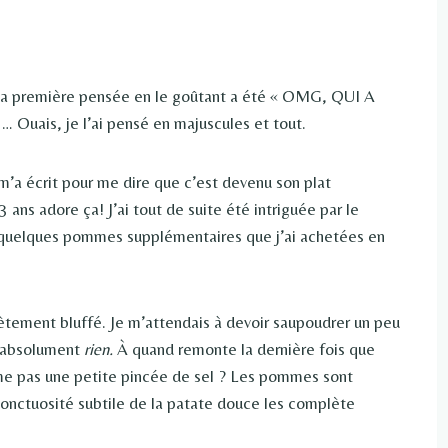
 ma première pensée en le goûtant a été « OMG, QUI A
is, je l’ai pensé en majuscules et tout.
m’a écrit pour me dire que c’est devenu son plat
ns adore ça! J’ai tout de suite été intriguée par le
eu quelques pommes supplémentaires que j’ai achetées en
ètement bluffé. Je m’attendais à devoir saupoudrer un peu
it absolument
rien.
À quand remonte la dernière fois que
ême pas une petite pincée de sel ? Les pommes sont
l’onctuosité subtile de la patate douce les complète