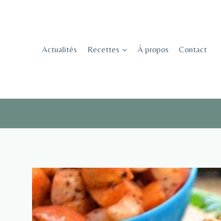
Skip
to
content
Actualités
Recettes
À propos
Contact