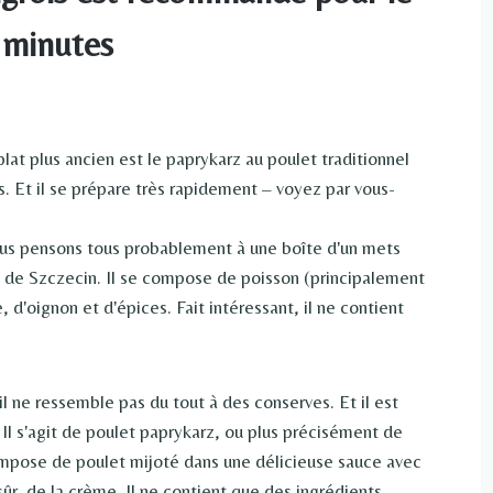
0 minutes
lat plus ancien est le paprykarz au poulet traditionnel
. Et il se prépare très rapidement – voyez par vous-
ous pensons tous probablement à une boîte d'un mets
rz de Szczecin. Il se compose de poisson (principalement
d'oignon et d'épices. Fait intéressant, il ne contient
 il ne ressemble pas du tout à des conserves. Et il est
 Il s'agit de poulet paprykarz, ou plus précisément de
 compose de poulet mijoté dans une délicieuse sauce avec
ûr, de la crème. Il ne contient que des ingrédients