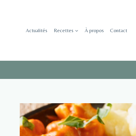
Skip
to
content
Actualités
Recettes
À propos
Contact