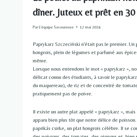
dîner. Juteux et prêt en 3
Par
L'équipe Savoureuse
17 mai 2024
Paprykarz Szczeciński n'était pas le premier. Un p
hongrois, plein de légumes et parfumé aux épices
même.
Lorsque nous entendons le mot « paprykarz », n
délicat connu des étudiants, à savoir le papryka
du maquereau), de riz et de concentré de tomate, 
pratiquement pas de poivre.
Il existe un autre plat appelé « paprykarz », mais
apparu bien plus tôt que notre délice de poisson.
paprikás csirke, un plat hongrois célèbre. Il se
des poivrons, des tomates, des oignons et, bien s