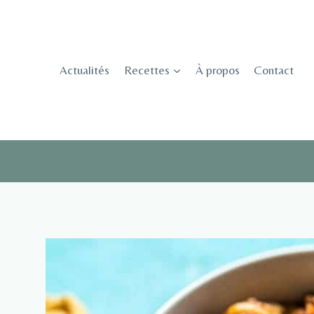
Skip
to
content
Actualités
Recettes
À propos
Contact