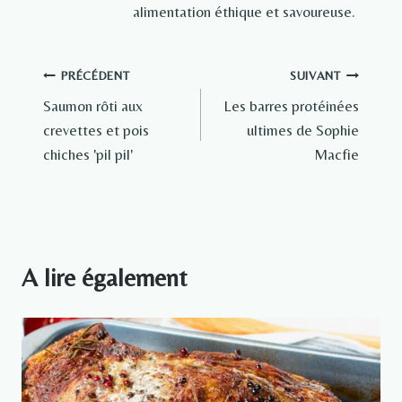
alimentation éthique et savoureuse.
Navigation
PRÉCÉDENT
SUIVANT
Saumon rôti aux
Les barres protéinées
de
crevettes et pois
ultimes de Sophie
l’article
chiches 'pil pil'
Macfie
A lire également