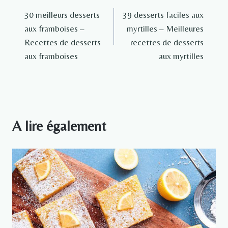
Navigation
30 meilleurs desserts
39 desserts faciles aux
de
aux framboises –
myrtilles – Meilleures
l’article
Recettes de desserts
recettes de desserts
aux framboises
aux myrtilles
A lire également