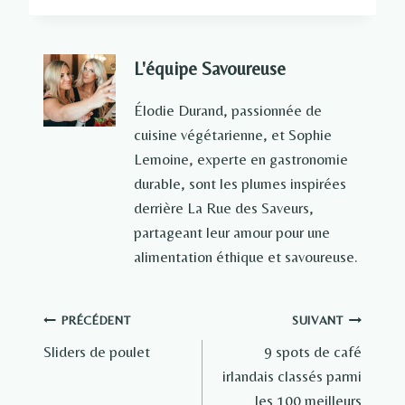
L'équipe Savoureuse
Élodie Durand, passionnée de
cuisine végétarienne, et Sophie
Lemoine, experte en gastronomie
durable, sont les plumes inspirées
derrière La Rue des Saveurs,
partageant leur amour pour une
alimentation éthique et savoureuse.
Navigation
PRÉCÉDENT
SUIVANT
Sliders de poulet
9 spots de café
de
irlandais classés parmi
l’article
les 100 meilleurs