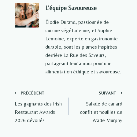
L'équipe Savoureuse
Élodie Durand, passionnée de
cuisine végétarienne, et Sophie
Lemoine, experte en gastronomie
durable, sont les plumes inspirées
derrière La Rue des Saveurs,
partageant leur amour pour une
alimentation éthique et savoureuse.
Navigation
PRÉCÉDENT
SUIVANT
Les gagnants des Irish
Salade de canard
de
Restaurant Awards
confit et nouilles de
l’article
2026 dévoilés
Wade Murphy