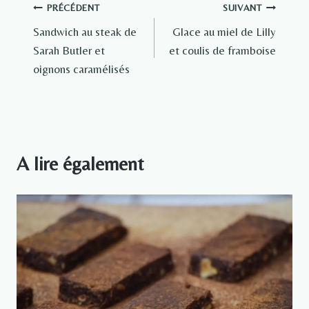
Navigation
PRÉCÉDENT
SUIVANT
Sandwich au steak de
Glace au miel de Lilly
de
Sarah Butler et
et coulis de framboise
l’article
oignons caramélisés
A lire également