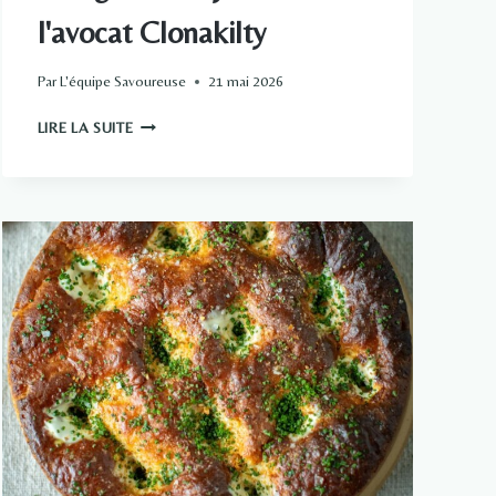
l'avocat Clonakilty
Par
L'équipe Savoureuse
21 mai 2026
SALADE
LIRE LA SUITE
DE
POULET
MEXICAINE
D'EUNICE
POWER
AVEC
VINAIGRETTE
AU
YAOURT
ET
À
L'AVOCAT
CLONAKILTY