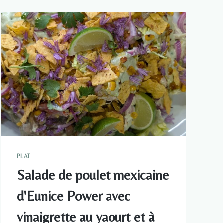
VAPEUR
DE
DERRY
CLARKE
À
L'AIL
ET
AU
SOJA
PLAT
Salade de poulet mexicaine
d'Eunice Power avec
vinaigrette au yaourt et à