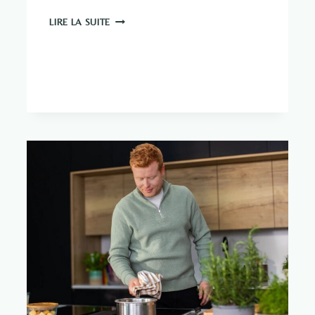
POULET
LIRE LA SUITE
OYAKADON
D'EVA
PAU
AU
RIZ
GLUANT