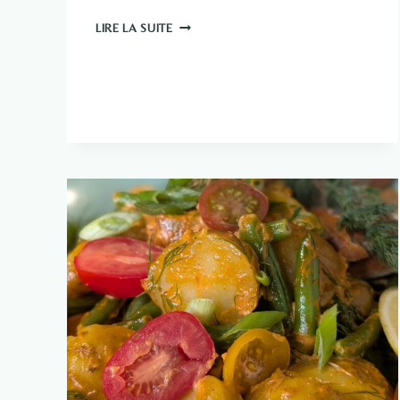
LES
LIRE LA SUITE
CRÊPES
SUZETTE
DE
DERRY
CLARKE
:
AUJOURD'HUI