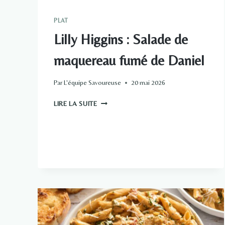
PLAT
Lilly Higgins : Salade de
maquereau fumé de Daniel
Par
L'équipe Savoureuse
20 mai 2026
LILLY
LIRE LA SUITE
HIGGINS :
SALADE
DE
MAQUEREAU
FUMÉ
DE
DANIEL