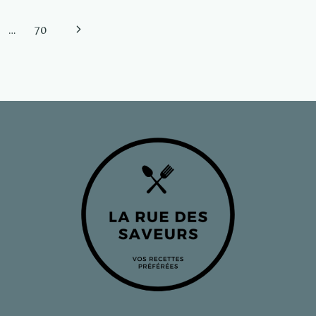
Next
…
70
Page