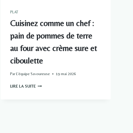
PLAT
Cuisinez comme un chef :
pain de pommes de terre
au four avec crème sure et
ciboulette
Par
L'équipe Savoureuse
19 mai 2026
CUISINEZ
LIRE LA SUITE
COMME
UN
CHEF :
PAIN
DE
POMMES
DE